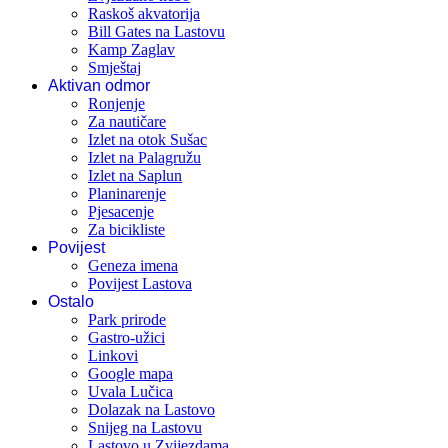
Raskoš akvatorija
Bill Gates na Lastovu
Kamp Zaglav
Smještaj
Aktivan odmor
Ronjenje
Za nautičare
Izlet na otok Sušac
Izlet na Palagružu
Izlet na Saplun
Planinarenje
Pjesacenje
Za bicikliste
Povijest
Geneza imena
Povijest Lastova
Ostalo
Park prirode
Gastro-užici
Linkovi
Google mapa
Uvala Lučica
Dolazak na Lastovo
Snijeg na Lastovu
Lastovo u Zvijezdama