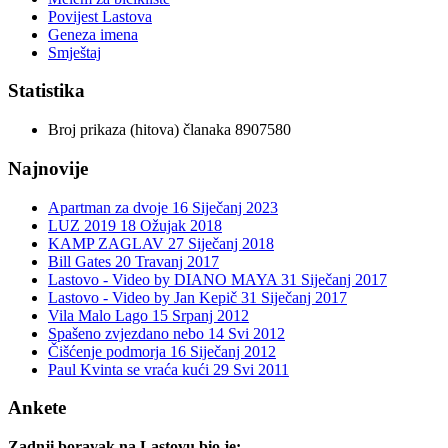
Povijest Lastova
Geneza imena
Smještaj
Statistika
Broj prikaza (hitova) članaka
8907580
Najnovije
Apartman za dvoje
16 Siječanj 2023
LUZ 2019
18 Ožujak 2018
KAMP ZAGLAV
27 Siječanj 2018
Bill Gates
20 Travanj 2017
Lastovo - Video by DIANO MAYA
31 Siječanj 2017
Lastovo - Video by Jan Kepič
31 Siječanj 2017
Vila Malo Lago
15 Srpanj 2012
Spašeno zvjezdano nebo
14 Svi 2012
Čišćenje podmorja
16 Siječanj 2012
Paul Kvinta se vraća kući
29 Svi 2011
Ankete
Zadnji boravak na Lastovu bio je: