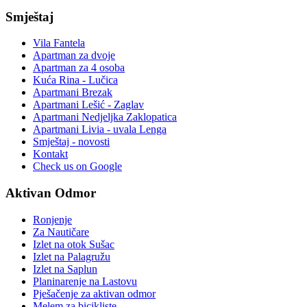
Smještaj
Vila Fantela
Apartman za dvoje
Apartman za 4 osoba
Kuća Rina - Lučica
Apartmani Brezak
Apartmani Lešić - Zaglav
Apartmani Nedjeljka Zaklopatica
Apartmani Livia - uvala Lenga
Smještaj - novosti
Kontakt
Check us on Google
Aktivan Odmor
Ronjenje
Za Nautičare
Izlet na otok Sušac
Izlet na Palagružu
Izlet na Saplun
Planinarenje na Lastovu
Pješačenje za aktivan odmor
Melem za bicikliste