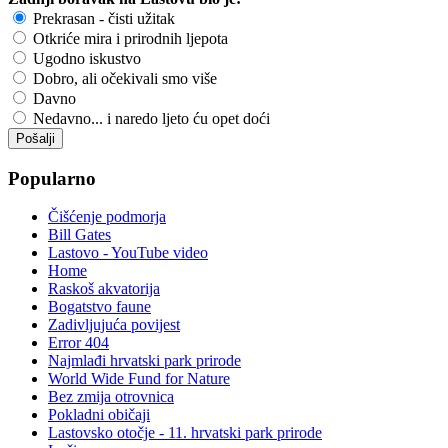
Prekrasan - čisti užitak
Otkriće mira i prirodnih ljepota
Ugodno iskustvo
Dobro, ali očekivali smo više
Davno
Nedavno... i naredo ljeto ću opet doći
Popularno
Čišćenje podmorja
Bill Gates
Lastovo - YouTube video
Home
Raskoš akvatorija
Bogatstvo faune
Zadivljujuća povijest
Error 404
Najmlađi hrvatski park prirode
World Wide Fund for Nature
Bez zmija otrovnica
Pokladni običaji
Lastovsko otočje - 11. hrvatski park prirode