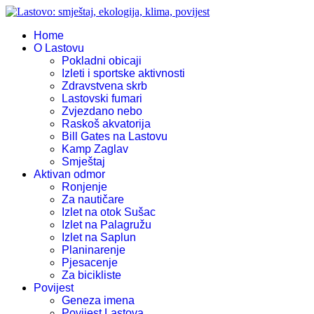
Home
O Lastovu
Pokladni obicaji
Izleti i sportske aktivnosti
Zdravstvena skrb
Lastovski fumari
Zvjezdano nebo
Raskoš akvatorija
Bill Gates na Lastovu
Kamp Zaglav
Smještaj
Aktivan odmor
Ronjenje
Za nautičare
Izlet na otok Sušac
Izlet na Palagružu
Izlet na Saplun
Planinarenje
Pjesacenje
Za bicikliste
Povijest
Geneza imena
Povijest Lastova