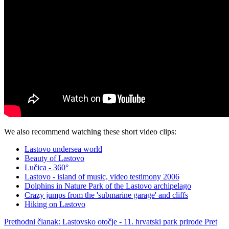
We also recommend watching these short video clips:
Lastovo undersea world
Beauty of Lastovo
Lučica - 360°
Lastovo - island of music, video testimony 2006
Dolphins in Nature Park of the Lastovo archipelago
Crazy jumps from the 'submarine garage' and cliffs
Hiking on Lastovo
Prethodni članak: Lastovsko otočje - 11. hrvatski park prirode
Pret