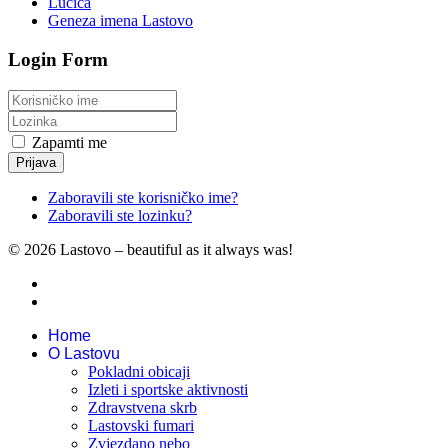
Lučica
Geneza imena Lastovo
Login Form
Zapamti me
Prijava
Zaboravili ste korisničko ime?
Zaboravili ste lozinku?
© 2026 Lastovo – beautiful as it always was!
Home
O Lastovu
Pokladni obicaji
Izleti i sportske aktivnosti
Zdravstvena skrb
Lastovski fumari
Zvjezdano nebo