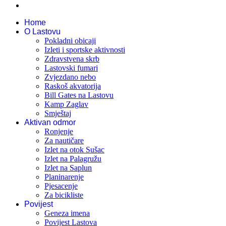
Home
O Lastovu
Pokladni obicaji
Izleti i sportske aktivnosti
Zdravstvena skrb
Lastovski fumari
Zvjezdano nebo
Raskoš akvatorija
Bill Gates na Lastovu
Kamp Zaglav
Smještaj
Aktivan odmor
Ronjenje
Za nautičare
Izlet na otok Sušac
Izlet na Palagružu
Izlet na Saplun
Planinarenje
Pjesacenje
Za bicikliste
Povijest
Geneza imena
Povijest Lastova