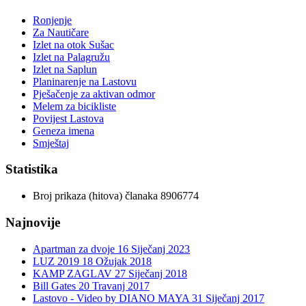
Ronjenje
Za Nautičare
Izlet na otok Sušac
Izlet na Palagružu
Izlet na Saplun
Planinarenje na Lastovu
Pješačenje za aktivan odmor
Melem za bicikliste
Povijest Lastova
Geneza imena
Smještaj
Statistika
Broj prikaza (hitova) članaka
8906774
Najnovije
Apartman za dvoje
16 Siječanj 2023
LUZ 2019
18 Ožujak 2018
KAMP ZAGLAV
27 Siječanj 2018
Bill Gates
20 Travanj 2017
Lastovo - Video by DIANO MAYA
31 Siječanj 2017