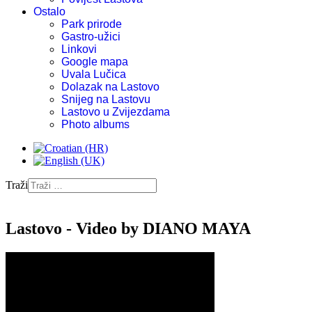
Ostalo
Park prirode
Gastro-užici
Linkovi
Google mapa
Uvala Lučica
Dolazak na Lastovo
Snijeg na Lastovu
Lastovo u Zvijezdama
Photo albums
Traži
Lastovo - Video by DIANO MAYA