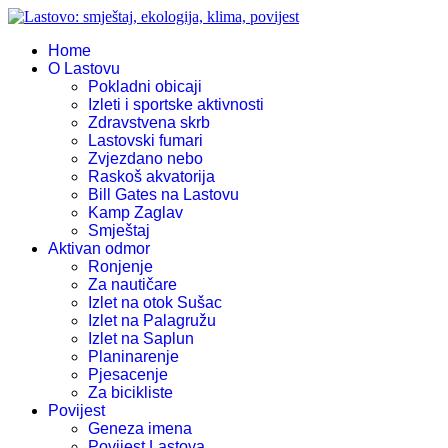
Home
O Lastovu
Pokladni obicaji
Izleti i sportske aktivnosti
Zdravstvena skrb
Lastovski fumari
Zvjezdano nebo
Raskoš akvatorija
Bill Gates na Lastovu
Kamp Zaglav
Smještaj
Aktivan odmor
Ronjenje
Za nautičare
Izlet na otok Sušac
Izlet na Palagružu
Izlet na Saplun
Planinarenje
Pjesacenje
Za bicikliste
Povijest
Geneza imena
Povijest Lastova