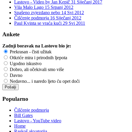
Lastovo - Video by Jan Kepič
31 Siječanj 2017
Vila Malo Lago
15 Srpanj 2012
Spašeno zvjezdano nebo
14 Svi 2012
Čišćenje podmorja
16 Siječanj 2012
Paul Kvinta se vraća kući
29 Svi 2011
Ankete
Zadnji boravak na Lastovu bio je:
Prekrasan - čisti užitak
Otkriće mira i prirodnih ljepota
Ugodno iskustvo
Dobro, ali očekivali smo više
Davno
Nedavno... i naredo ljeto ću opet doći
Popularno
Čišćenje podmorja
Bill Gates
Lastovo - YouTube video
Home
Raskoš akvatorija