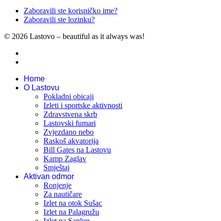
Zaboravili ste korisničko ime?
Zaboravili ste lozinku?
© 2026 Lastovo – beautiful as it always was!
Home
O Lastovu
Pokladni obicaji
Izleti i sportske aktivnosti
Zdravstvena skrb
Lastovski fumari
Zvjezdano nebo
Raskoš akvatorija
Bill Gates na Lastovu
Kamp Zaglav
Smještaj
Aktivan odmor
Ronjenje
Za nautičare
Izlet na otok Sušac
Izlet na Palagružu
Izlet na Saplun