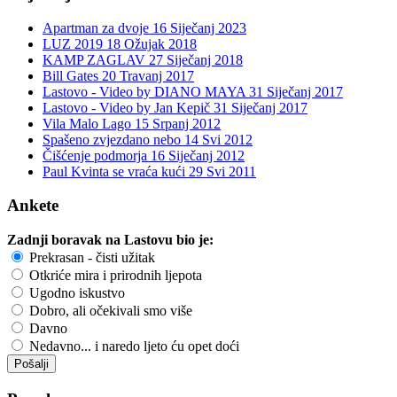
Apartman za dvoje
16 Siječanj 2023
LUZ 2019
18 Ožujak 2018
KAMP ZAGLAV
27 Siječanj 2018
Bill Gates
20 Travanj 2017
Lastovo - Video by DIANO MAYA
31 Siječanj 2017
Lastovo - Video by Jan Kepič
31 Siječanj 2017
Vila Malo Lago
15 Srpanj 2012
Spašeno zvjezdano nebo
14 Svi 2012
Čišćenje podmorja
16 Siječanj 2012
Paul Kvinta se vraća kući
29 Svi 2011
Ankete
Zadnji boravak na Lastovu bio je:
Prekrasan - čisti užitak
Otkriće mira i prirodnih ljepota
Ugodno iskustvo
Dobro, ali očekivali smo više
Davno
Nedavno... i naredo ljeto ću opet doći