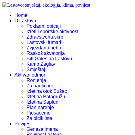
Home
O Lastovu
Pokladni obicaji
Izleti i sportske aktivnosti
Zdravstvena skrb
Lastovski fumari
Zvjezdano nebo
Raskoš akvatorija
Bill Gates na Lastovu
Kamp Zaglav
Smještaj
Aktivan odmor
Ronjenje
Za nautičare
Izlet na otok Sušac
Izlet na Palagružu
Izlet na Saplun
Planinarenje
Pjesacenje
Za bicikliste
Povijest
Geneza imena
Povijest Lastova