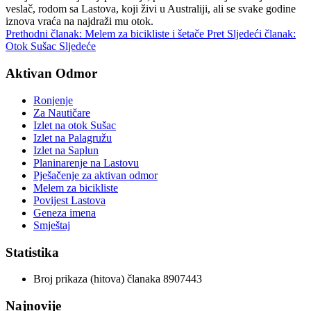
veslač, rodom sa Lastova, koji živi u Australiji, ali se svake godine
iznova vraća na najdraži mu otok.
Prethodni članak: Melem za bicikliste i šetače
Pret
Sljedeći članak:
Otok Sušac
Sljedeće
Aktivan Odmor
Ronjenje
Za Nautičare
Izlet na otok Sušac
Izlet na Palagružu
Izlet na Saplun
Planinarenje na Lastovu
Pješačenje za aktivan odmor
Melem za bicikliste
Povijest Lastova
Geneza imena
Smještaj
Statistika
Broj prikaza (hitova) članaka
8907443
Najnovije