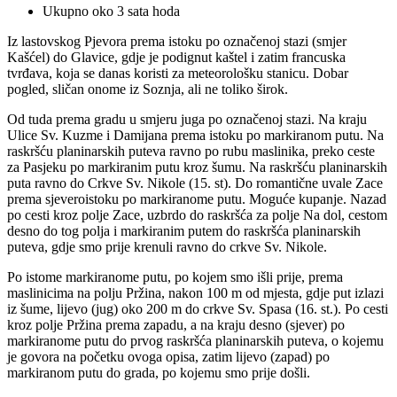
Ukupno oko 3 sata hoda
Iz lastovskog Pjevora prema istoku po označenoj stazi (smjer
Kašćel) do Glavice, gdje je podignut kaštel i zatim francuska
tvrđava, koja se danas koristi za meteorološku stanicu. Dobar
pogled, sličan onome iz Soznja, ali ne toliko širok.
Od tuda prema gradu u smjeru juga po označenoj stazi. Na kraju
Ulice Sv. Kuzme i Damijana prema istoku po markiranom putu. Na
raskršću planinarskih puteva ravno po rubu maslinika, preko ceste
za Pasjeku po markiranim putu kroz šumu. Na raskršću planinarskih
puta ravno do Crkve Sv. Nikole (15. st). Do romantične uvale Zace
prema sjeveroistoku po markiranome putu. Moguće kupanje. Nazad
po cesti kroz polje Zace, uzbrdo do raskršća za polje Na dol, cestom
desno do tog polja i markiranim putem do raskršća planinarskih
puteva, gdje smo prije krenuli ravno do crkve Sv. Nikole.
Po istome markiranome putu, po kojem smo išli prije, prema
maslinicima na polju Pržina, nakon 100 m od mjesta, gdje put izlazi
iz šume, lijevo (jug) oko 200 m do crkve Sv. Spasa (16. st.). Po cesti
kroz polje Pržina prema zapadu, a na kraju desno (sjever) po
markiranome putu do prvog raskršća planinarskih puteva, o kojemu
je govora na početku ovoga opisa, zatim lijevo (zapad) po
markiranom putu do grada, po kojemu smo prije došli.