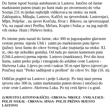
Do farme ispod Soznja autobusom iz Lastova. Istočno od farme
markiranim putem (malo po šumi malo po otvorenom) do vrha
Soznja 231 m (jedan najboljih vidikovaca na otoku: na istok
Zaklopatica, Mihajla, Lastovo, Kaščel; na sjeveroIstok: Lastovnjaci,
Mljet, Pelješac , na sjever Korčula, Hvar i Bikovo, na sjeverozapad
Vis, na zapad otoci Prežba, Mrčara, Kopist i Sušac,a na jug najviši
vrh otoka- Hum i Pleševo brdo).
Po istome putu nazad do farme, oko 300 m jugozapadno glavnom
cestom prema mjestu Ubli i zatim po markiranom putu lijevo
(južno) kroz šumu do crkve Svetog Luke (najstarija na otoku: XI.
st., oko nje nekoliko gomila). Od tuda po starom kamenom putu
(Ubli-Lastovo) prema mjestu Lastovo (markirano). Prvi dio kroz
šumu, zatim preko polja i vinograda do asfaltne ceste Lastovo -
Skrivena Luka. Lijevo po cesti i nakon 50 m opet lijevo (sjever) po
Poučnoj stazi "Preko sadšnjosti u prošlost" do crkve Sv. Ilije (16. st).
Odličan pogled na Lastovo i polje Lokavje. Po istoj stazi prema
sjeveru oko 300 m, zatim markiranim putem desno ( istočno) do
ceste ceste Lastovo -Skrivena Luka. Po toj cesti lijevo i u grad.
2) MJESTO LASTOVO-KAŠĆEL- CRKVA Sv. NIKOLE - UVALA ZACE-
POLJE NA KAL - CRKVA Sv. SPASA - POLJE PRŽINA -MJESTO
LASTOVO