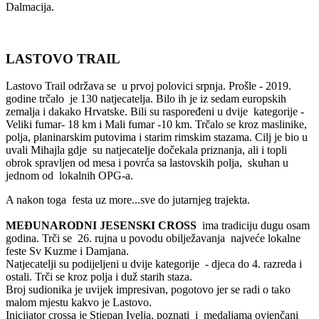
Dalmacija.
LASTOVO TRAIL
Lastovo Trail održava se u prvoj polovici srpnja. Prošle - 2019.
godine trčalo je 130 natjecatelja. Bilo ih je iz sedam europskih
zemalja i dakako Hrvatske. Bili su raspoređeni u dvije kategorije -
Veliki fumar- 18 km i Mali fumar -10 km. Trčalo se kroz maslinike,
polja, planinarskim putovima i starim rimskim stazama. Cilj je bio u
uvali Mihajla gdje su natjecatelje dočekala priznanja, ali i topli
obrok spravljen od mesa i povrća sa lastovskih polja, skuhan u
jednom od lokalnih OPG-a.
A nakon toga festa uz more...sve do jutarnjeg trajekta.
MEĐUNARODNI JESENSKI CROSS
ima tradiciju dugu osam
godina. Trči se 26. rujna u povodu obilježavanja najveće lokalne
feste Sv Kuzme i Damjana.
Natjecatelji su podijeljeni u dvije kategorije - djeca do 4. razreda i
ostali. Trči se kroz polja i duž starih staza.
Broj sudionika je uvijek impresivan, pogotovo jer se radi o tako
malom mjestu kakvo je
Lastovo
.
Inicijator crossa je Stjepan Ivelja, poznati i medaljama ovjenčani