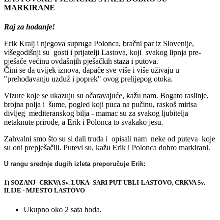
MARKIRANE
Raj za hodanje!
Erik Kralj i njegova supruga Polonca, bračni par iz Slovenije,
višegodišnji su gosti i prijatelji Lastova, koji svakog lipnja pre-
pješače većinu ovdašnjih pješačkih staza i putova.
Čini se da uvijek iznova, dapače sve više i više uživaju u
"prehodavanju uzduž i poprek" ovog prelijepog otoka.
Vizure koje se ukazuju su očaravajuće, kažu nam. Bogato raslinje,
brojna polja i šume, pogled koji puca na pučinu, raskoš mirisa
divljeg mediteranskog bilja - mamac su za svakog ljubitelja
netaknute prirode, a Erik i Polonca to svakako jesu.
Zahvalni smo što su si dali truda i opisali nam neke od puteva koje
su oni prepješačili. Putevi su, kažu Erik i Polonca dobro markirani.
U rangu srednje dugih izleta preporučuje Erik:
1) SOZANJ- CRKVA Sv. LUKA- SARI PUT UBLI-LASTOVO, CRKVA Sv.
ILIJE - MJESTO LASTOVO
Ukupno oko 2 sata hoda.