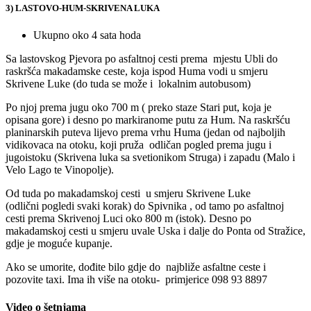
3) LASTOVO-HUM-SKRIVENA LUKA
Ukupno oko 4 sata hoda
Sa lastovskog Pjevora po asfaltnoj cesti prema mjestu Ubli do
raskršća makadamske ceste, koja ispod Huma vodi u smjeru
Skrivene Luke (do tuda se može i lokalnim autobusom)
Po njoj prema jugu oko 700 m ( preko staze Stari put, koja je
opisana gore) i desno po markiranome putu za Hum. Na raskršću
planinarskih puteva lijevo prema vrhu Huma (jedan od najboljih
vidikovaca na otoku, koji pruža odličan pogled prema jugu i
jugoistoku (Skrivena luka sa svetionikom Struga) i zapadu (Malo i
Velo Lago te Vinopolje).
Od tuda po makadamskoj cesti u smjeru Skrivene Luke
(odlični pogledi svaki korak) do Spivnika , od tamo po asfaltnoj
cesti prema Skrivenoj Luci oko 800 m (istok). Desno po
makadamskoj cesti u smjeru uvale Uska i dalje do Ponta od Stražice,
gdje je moguće kupanje.
Ako se umorite, dođite bilo gdje do najbliže asfaltne ceste i
pozovite taxi. Ima ih više na otoku- primjerice 098 93 8897
Video o šetnjama