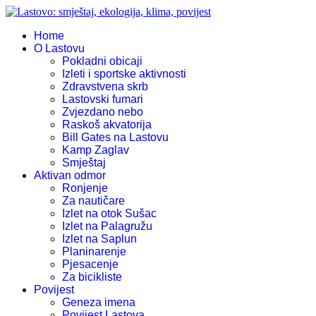
Home
O Lastovu
Pokladni obicaji
Izleti i sportske aktivnosti
Zdravstvena skrb
Lastovski fumari
Zvjezdano nebo
Raskoš akvatorija
Bill Gates na Lastovu
Kamp Zaglav
Smještaj
Aktivan odmor
Ronjenje
Za nautičare
Izlet na otok Sušac
Izlet na Palagružu
Izlet na Saplun
Planinarenje
Pjesacenje
Za bicikliste
Povijest
Geneza imena
Povijest Lastova