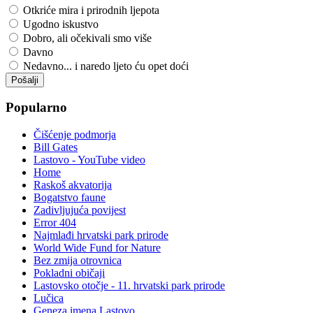
Otkriće mira i prirodnih ljepota
Ugodno iskustvo
Dobro, ali očekivali smo više
Davno
Nedavno... i naredo ljeto ću opet doći
Popularno
Čišćenje podmorja
Bill Gates
Lastovo - YouTube video
Home
Raskoš akvatorija
Bogatstvo faune
Zadivljujuća povijest
Error 404
Najmlađi hrvatski park prirode
World Wide Fund for Nature
Bez zmija otrovnica
Pokladni običaji
Lastovsko otočje - 11. hrvatski park prirode
Lučica
Geneza imena Lastovo