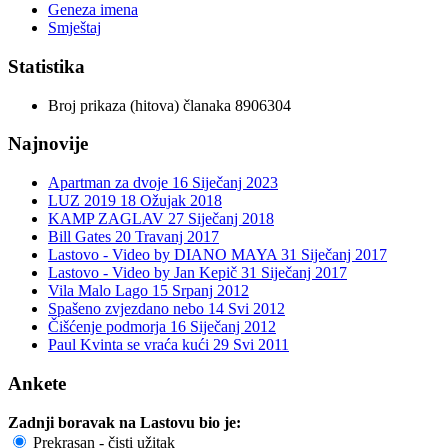
Geneza imena
Smještaj
Statistika
Broj prikaza (hitova) članaka
8906304
Najnovije
Apartman za dvoje
16 Siječanj 2023
LUZ 2019
18 Ožujak 2018
KAMP ZAGLAV
27 Siječanj 2018
Bill Gates
20 Travanj 2017
Lastovo - Video by DIANO MAYA
31 Siječanj 2017
Lastovo - Video by Jan Kepič
31 Siječanj 2017
Vila Malo Lago
15 Srpanj 2012
Spašeno zvjezdano nebo
14 Svi 2012
Čišćenje podmorja
16 Siječanj 2012
Paul Kvinta se vraća kući
29 Svi 2011
Ankete
Zadnji boravak na Lastovu bio je:
Prekrasan - čisti užitak