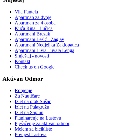
Vila Fantela
Apartman za dvoje
Apartman za 4 osoba
Kuća Rina - Lučica
Apartmani Brezak
Apartmani Lešić - Zaglav
Apartmani Nedjeljka Zaklopatica
Apartmani Livia - uvala Lenga
Smještaj - novosti
Kontakt
Check us on Google
Aktivan Odmor
Ronjenje
Za Nautičare
Izlet na otok Sušac
Izlet na Palagružu
Izlet na Saplun
Planinarenje na Lastovu
Pješačenje za aktivan odmor
Melem za bicikliste
Povijest Lastova