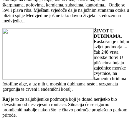
škarpinama, gofovima, kernjama, zubacima, kantorima... Ondje se
lovi i plava riba. Mještani svjedoče da je na južnim stranama otoka u
blizini spilje Medvjedine još ne tako davno živjela i sredozemna
medvjedica.
ŽIVOT U
DUBINAMA
.
Raskošan je i biljni
svijet podmorja –
čak 248 vrsta
morske flore! U
plićacima bujaju
zajednice morske
cvjetnice, na
kamenim hridima
fotofilne alge, a uz njih u morskim dubinama raste i razgranata
gorgonija te crveni i endemični koralj.
Raj
je to za zaljubljenike podmorja koji je dosad nerijetko bio
devastiran od nesavjesnih ronilaca. Situacija će se sigurno
promijeniti nabolje nakon što je čitavo područje proglašeno parkom
prirode.