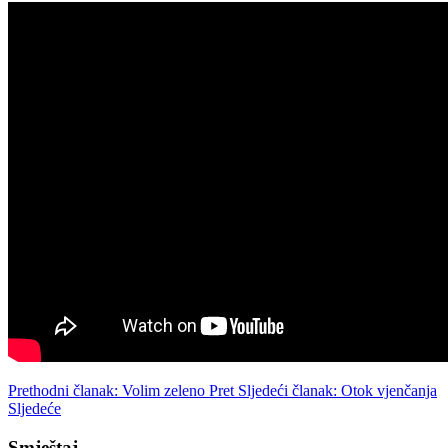
Prethodni članak: Volim zeleno
Pret
Sljedeći članak: Otok vjenčanja
Sljedeće
Smještaj