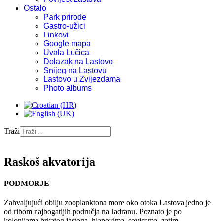
Ostalo
Park prirode
Gastro-užici
Linkovi
Google mapa
Uvala Lučica
Dolazak na Lastovo
Snijeg na Lastovu
Lastovo u Zvijezdama
Photo albums
Traži
Raskoš akvatorija
PODMORJE
Zahvaljujući obilju zooplanktona more oko otoka Lastova jedno je
od ribom najbogatijih područja na Jadranu. Poznato je po
kolonijama brkatog jastoga, hlapovima, sovicama, zatim