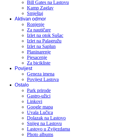
Bill Gates na Lastovu
Kamp Zaglav
Smještaj
Aktivan odmor
Ronjenje
Za nautičare
Izlet na otok Sušac
Izlet na Palagružu
Izlet na Saplun
Planinarenje
Pjesacenje
Za bicikliste
Povijest
Geneza imena
Povijest Lastova
Ostalo
Park prirode
Gastro-užici
Linkovi
Google mapa
Uvala Lučica
Dolazak na Lastovo
Snijeg na Lastovu
Lastovo u Zvijezdama
Photo albums