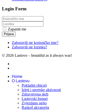
Login Form
Zapamti me
Prijava
Zaboravili ste korisničko ime?
Zaboravili ste lozinku?
© 2026 Lastovo – beautiful as it always was!
Home
O Lastovu
Pokladni obicaji
Izleti i sportske aktivnosti
Zdravstvena skrb
Lastovski fumari
Zvjezdano nebo
Raskoš akvatorija