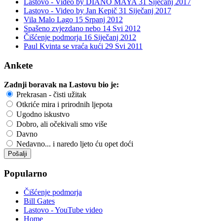
Lastovo - Video by DIANO MAYA
31 Siječanj 2017
Lastovo - Video by Jan Kepič
31 Siječanj 2017
Vila Malo Lago
15 Srpanj 2012
Spašeno zvjezdano nebo
14 Svi 2012
Čišćenje podmorja
16 Siječanj 2012
Paul Kvinta se vraća kući
29 Svi 2011
Ankete
Zadnji boravak na Lastovu bio je:
Prekrasan - čisti užitak
Otkriće mira i prirodnih ljepota
Ugodno iskustvo
Dobro, ali očekivali smo više
Davno
Nedavno... i naredo ljeto ću opet doći
Popularno
Čišćenje podmorja
Bill Gates
Lastovo - YouTube video
Home