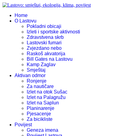
Home
O Lastovu
Pokladni obicaji
Izleti i sportske aktivnosti
Zdravstvena skrb
Lastovski fumari
Zvjezdano nebo
Raskoš akvatorija
Bill Gates na Lastovu
Kamp Zaglav
Smještaj
Aktivan odmor
Ronjenje
Za nautičare
Izlet na otok Sušac
Izlet na Palagružu
Izlet na Saplun
Planinarenje
Pjesacenje
Za bicikliste
Povijest
Geneza imena
Povijest Lastova