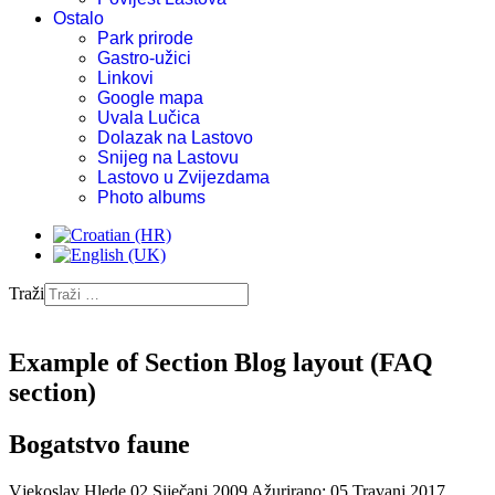
Ostalo
Park prirode
Gastro-užici
Linkovi
Google mapa
Uvala Lučica
Dolazak na Lastovo
Snijeg na Lastovu
Lastovo u Zvijezdama
Photo albums
Traži
Example of Section Blog layout (FAQ
section)
Bogatstvo faune
Vjekoslav Hlede
02 Siječanj 2009
Ažurirano: 05 Travanj 2017