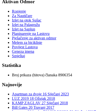
Aktivan Odmor
Ronjenje
Za Nautičare
Izlet na otok Sušac
Izlet na Palagružu
Izlet na Saplun
Planinarenje na Lastovu
Pješačenje za aktivan odmor
Melem za bicikliste
Povijest Lastova
Geneza imena
Smještaj
Statistika
Broj prikaza (hitova) članaka
8906354
Najnovije
Apartman za dvoje
16 Siječanj 2023
LUZ 2019
18 Ožujak 2018
KAMP ZAGLAV
27 Siječanj 2018
Bill Gates
20 Travanj 2017