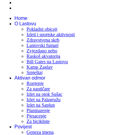
Home
O Lastovu
Pokladni obicaji
Izleti i sportske aktivnosti
Zdravstvena skrb
Lastovski fumari
Zvjezdano nebo
Raskoš akvatorija
Bill Gates na Lastovu
Kamp Zaglav
Smještaj
Aktivan odmor
Ronjenje
Za nautičare
Izlet na otok Sušac
Izlet na Palagružu
Izlet na Saplun
Planinarenje
Pjesacenje
Za bicikliste
Povijest
Geneza imena