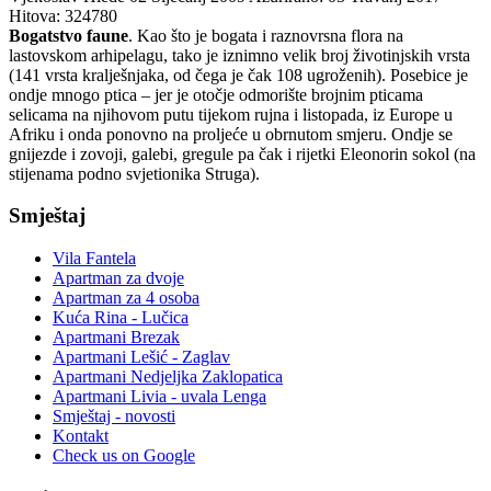
Hitova: 324780
Bogatstvo faune
. Kao što je bogata i raznovrsna flora na
lastovskom arhipelagu, tako je iznimno velik broj životinjskih vrsta
(141 vrsta kralješnjaka, od čega je čak 108 ugroženih). Posebice je
ondje mnogo ptica – jer je otočje odmorište brojnim pticama
selicama na njihovom putu tijekom rujna i listopada, iz Europe u
Afriku i onda ponovno na proljeće u obrnutom smjeru. Ondje se
gnijezde i zovoji, galebi, gregule pa čak i rijetki Eleonorin sokol (na
stijenama podno svjetionika Struga).
Smještaj
Vila Fantela
Apartman za dvoje
Apartman za 4 osoba
Kuća Rina - Lučica
Apartmani Brezak
Apartmani Lešić - Zaglav
Apartmani Nedjeljka Zaklopatica
Apartmani Livia - uvala Lenga
Smještaj - novosti
Kontakt
Check us on Google