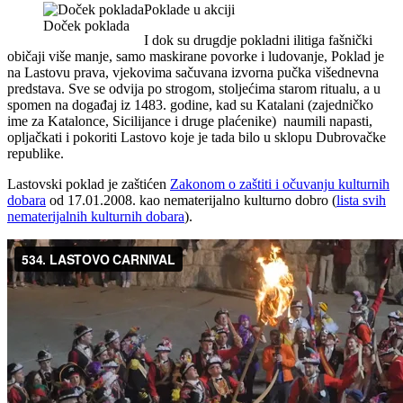
Poklade u akciji
Doček poklada
I dok su drugdje pokladni ilitiga fašnički
običaji više manje, samo maskirane povorke i ludovanje, Poklad je
na Lastovu prava, vjekovima sačuvana izvorna pučka višednevna
predstava. Sve se odvija po strogom, stoljećima starom ritualu, a u
spomen na događaj iz 1483. godine, kad su Katalani (zajedničko
ime za Katalonce, Sicilijance i druge plaćenike) naumili napasti,
opljačkati i pokoriti Lastovo koje je tada bilo u sklopu Dubrovačke
republike.
Lastovski poklad je zaštićen
Zakonom o zaštiti i očuvanju kulturnih
dobara
od 17.01.2008. kao nematerijalno kulturno dobro (
lista svih
nematerijalnih kulturnih dobara
).