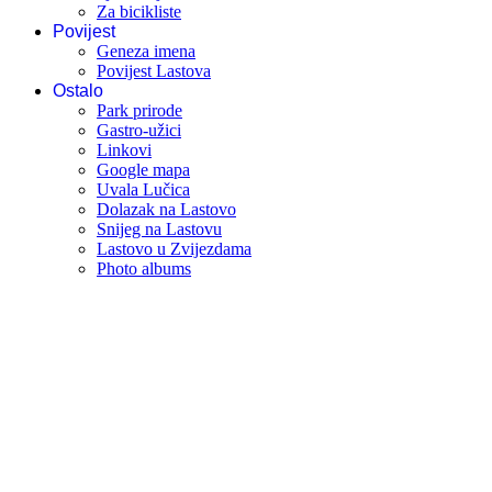
Za bicikliste
Povijest
Geneza imena
Povijest Lastova
Ostalo
Park prirode
Gastro-užici
Linkovi
Google mapa
Uvala Lučica
Dolazak na Lastovo
Snijeg na Lastovu
Lastovo u Zvijezdama
Photo albums