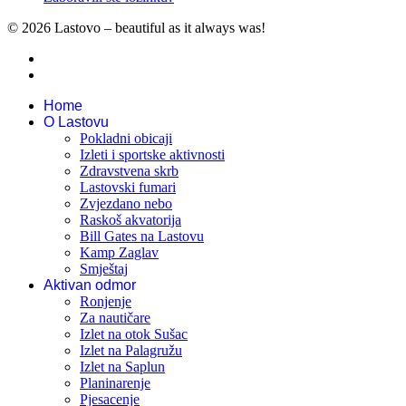
© 2026 Lastovo – beautiful as it always was!
Home
O Lastovu
Pokladni obicaji
Izleti i sportske aktivnosti
Zdravstvena skrb
Lastovski fumari
Zvjezdano nebo
Raskoš akvatorija
Bill Gates na Lastovu
Kamp Zaglav
Smještaj
Aktivan odmor
Ronjenje
Za nautičare
Izlet na otok Sušac
Izlet na Palagružu
Izlet na Saplun
Planinarenje
Pjesacenje