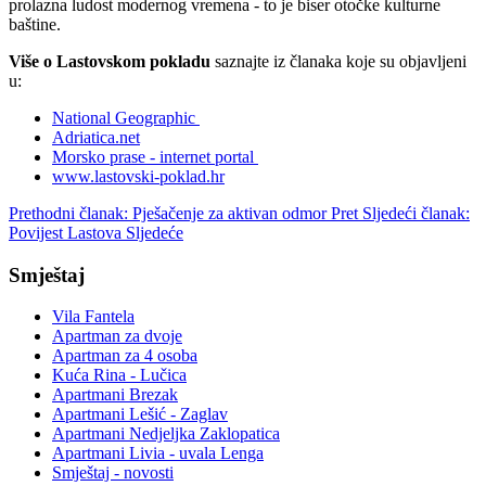
prolazna ludost modernog vremena - to je biser otočke kulturne
baštine.
Više o Lastovskom pokladu
saznajte iz članaka koje su objavljeni
u:
National Geographic
Adriatica.net
Morsko prase - internet portal
www.lastovski-poklad.hr
Prethodni članak: Pješačenje za aktivan odmor
Pret
Sljedeći članak:
Povijest Lastova
Sljedeće
Smještaj
Vila Fantela
Apartman za dvoje
Apartman za 4 osoba
Kuća Rina - Lučica
Apartmani Brezak
Apartmani Lešić - Zaglav
Apartmani Nedjeljka Zaklopatica
Apartmani Livia - uvala Lenga
Smještaj - novosti