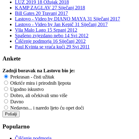
LUZ 2019
18 Ožujak 2018
KAMP ZAGLAV
27 Siječanj 2018
Bill Gates
20 Travanj 2017
Lastovo - Video by DIANO MAYA
31 Siječanj 2017
Lastovo - Video by Jan Kepič
31 Siječanj 2017
Vila Malo Lago
15 Srpanj 2012
Spašeno zvjezdano nebo
14 Svi 2012
Čišćenje podmorja
16 Siječanj 2012
Paul Kvinta se vraća kući
29 Svi 2011
Ankete
Zadnji boravak na Lastovu bio je:
Prekrasan - čisti užitak
Otkriće mira i prirodnih ljepota
Ugodno iskustvo
Dobro, ali očekivali smo više
Davno
Nedavno... i naredo ljeto ću opet doći
Popularno
Čišćenje podmorja