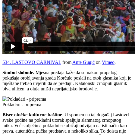
534. LASTOVO CARNIVAL
from
Ante Gugić
on
Vimeo
.
Simbol slobode.
Mjesna predaja kaže da su nakon propalog
pokušaja orobljavanja grada Korčule poslali na otok glasnika koji je
mještane trebao uvjeriti da se predaju. Katalonski crnoputi glasnik
biva uhićen, a oluja uništi neprijateljsko brodovlje.
Pokladari - priprema
Biser otočke kulturne baštine
. U spomen na taj događaj Lastovci
svake godine na pokladni utorak spaljuju slamnatog crnoputog
lutka. Već stoljećima pokladni se običaji odvijaju na isti način kao
prava, autentična pučka predstava u nekoliko slika. To doista nije