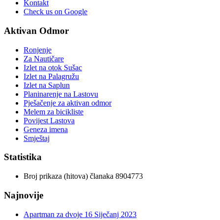
Kontakt
Check us on Google
Aktivan Odmor
Ronjenje
Za Nautičare
Izlet na otok Sušac
Izlet na Palagružu
Izlet na Saplun
Planinarenje na Lastovu
Pješačenje za aktivan odmor
Melem za bicikliste
Povijest Lastova
Geneza imena
Smještaj
Statistika
Broj prikaza (hitova) članaka
8904773
Najnovije
Apartman za dvoje
16 Siječanj 2023