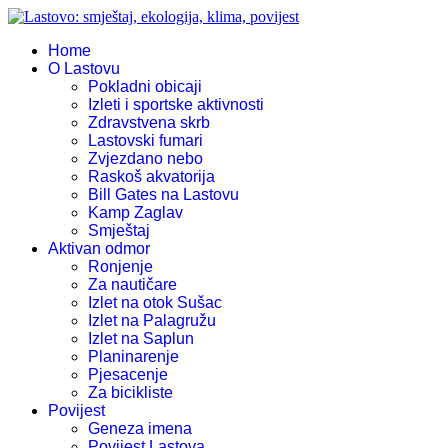
Home
O Lastovu
Pokladni obicaji
Izleti i sportske aktivnosti
Zdravstvena skrb
Lastovski fumari
Zvjezdano nebo
Raskoš akvatorija
Bill Gates na Lastovu
Kamp Zaglav
Smještaj
Aktivan odmor
Ronjenje
Za nautičare
Izlet na otok Sušac
Izlet na Palagružu
Izlet na Saplun
Planinarenje
Pjesacenje
Za bicikliste
Povijest
Geneza imena
Povijest Lastova